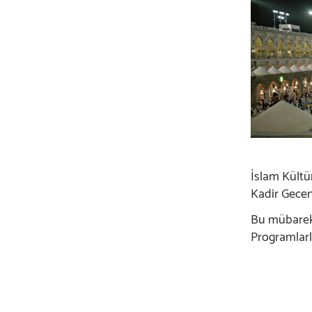
İslam Kültü
Kadir Geceni
Bu mübarek 
Programlarla