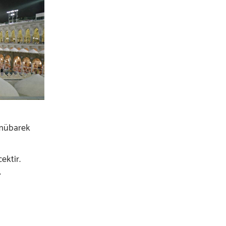
 mübarek
ektir.
.