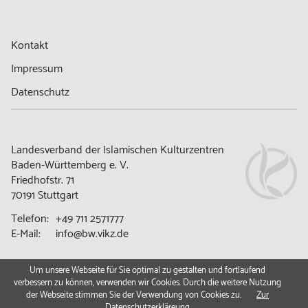
Kontakt
Impressum
Datenschutz
Landesverband der Islamischen Kulturzentren
Baden-Württemberg e. V.
Friedhofstr. 71
70191 Stuttgart
Telefon:
+49 711 2571777
E-Mail:
info@bw.vikz.de
Um unsere Webseite für Sie optimal zu gestalten und fortlaufend
verbessern zu können, verwenden wir Cookies. Durch die weitere Nutzung
© 2026 | LVIKZ BW e. V.
der Webseite stimmen Sie der Verwendung von Cookies zu.
Zur
Datenschutzerkläreung