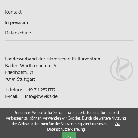
Kontakt
Impressum
Datenschutz
Landesverband der Islamischen Kulturzentren
Baden-Württemberg e. V.
Friedhofstr. 71
70191 Stuttgart
Telefon:
+49 711 2571777
E-Mail:
info@bw.vikz.de
Um unsere Webseite für Sie optimal zu gestalten und fortlaufend
verbessern zu können, verwenden wir Cookies. Durch die weitere Nutzung
© 2026 | LVIKZ BW e. V.
der Webseite stimmen Sie der Verwendung von Cookies zu.
Zur
Datenschutzerkläreung
OK