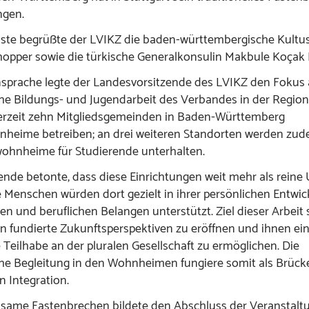
ngen.
ste begrüßte der LVIKZ die baden-württembergische Kultus
opper sowie die türkische Generalkonsulin Makbule Koçak 
nsprache legte der Landesvorsitzende des LVIKZ den Fokus 
e Bildungs- und Jugendarbeit des Verbandes in der Region.
derzeit zehn Mitgliedsgemeinden in Baden-Württemberg
nheime betreiben; an drei weiteren Standorten werden zu
ohnheime für Studierende unterhalten.
ende betonte, dass diese Einrichtungen weit mehr als reine
e Menschen würden dort gezielt in ihrer persönlichen Entwi
hen und beruflichen Belangen unterstützt. Ziel dieser Arbeit 
n fundierte Zukunftsperspektiven zu eröffnen und ihnen ei
e Teilhabe an der pluralen Gesellschaft zu ermöglichen. Die
he Begleitung in den Wohnheimen fungiere somit als Brück
n Integration.
same Fastenbrechen bildete den Abschluss der Veranstaltu