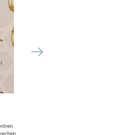
entren
brechen