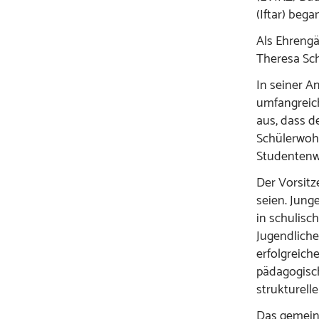
(Iftar) bega
Als Ehrengä
Theresa Sch
In seiner A
umfangreich
aus, dass 
Schülerwoh
Studentenw
Der Vorsitz
seien. Jung
in schulisc
Jugendliche
erfolgreich
pädagogisc
strukturelle
Das gemein