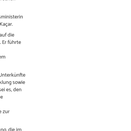
ministerin
Kaçar.
auf die
 Er führte
dem
 Unterkünfte
cklung sowie
sei es, den
ne
e zur
ng, die im